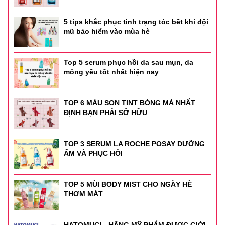
Thông tin sản phẩm
5 tips khắc phục tình trạng tóc bết khi đội
mũ bảo hiểm vào mùa hè
- Thương hiệu: Zeesea
- Xuất xứ thương hiệu: Trung Quốc
Top 5 serum phục hồi da sau mụn, da
mỏng yếu tốt nhất hiện nay
- Sản xuất tại: Trung Quốc
- Dung tích: 30g.
TOP 6 MÀU SON TINT BÓNG MÀ NHẤT
ĐỊNH BẠN PHẢI SỞ HỮU
TOP 3 SERUM LA ROCHE POSAY DƯỠNG
ẨM VÀ PHỤC HỒI
TOP 5 MÙI BODY MIST CHO NGÀY HÈ
THƠM MÁT
HATOMUGI - HÃNG MỸ PHẨM ĐƯỢC GIỚI