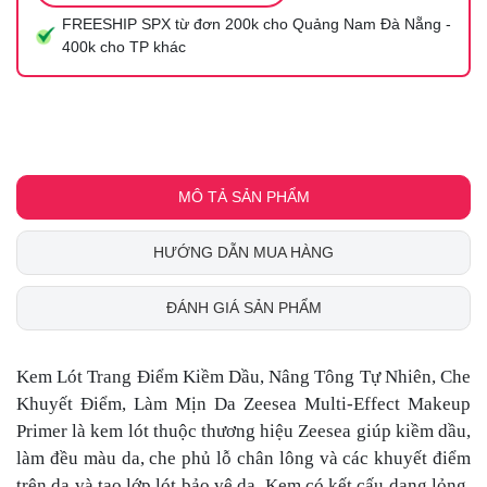
FREESHIP SPX từ đơn 200k cho Quảng Nam Đà Nẵng -
400k cho TP khác
MÔ TẢ SẢN PHẨM
HƯỚNG DẪN MUA HÀNG
ĐÁNH GIÁ SẢN PHẨM
Kem Lót Trang Điểm Kiềm Dầu, Nâng Tông Tự Nhiên, Che
Khuyết Điểm, Làm Mịn Da Zeesea Multi-Effect Makeup
Primer là kem lót thuộc thương hiệu Zeesea giúp kiềm dầu,
làm đều màu da, che phủ lỗ chân lông và các khuyết điểm
trên da và tạo lớp lót bảo vệ da. Kem có kết cấu dạng lỏng,